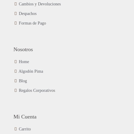
en
Cambios y Devoluciones
la
página
Despachos
de
Formas de Pago
producto
Nosotros
Home
Algodón Pima
Blog
Regalos Corporativos
Mi Cuenta
Carrito