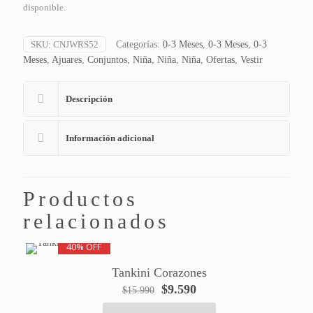
disponible.
SKU:
CNJWRS52
Categorías:
0-3 Meses
,
0-3 Meses
,
0-3
Meses
,
Ajuares
,
Conjuntos
,
Niña
,
Niña
,
Niña
,
Ofertas
,
Vestir
Descripción
Información adicional
Productos
relacionados
40% OFF
Tankini Corazones
El
El
$
9.590
$
15.990
precio
precio