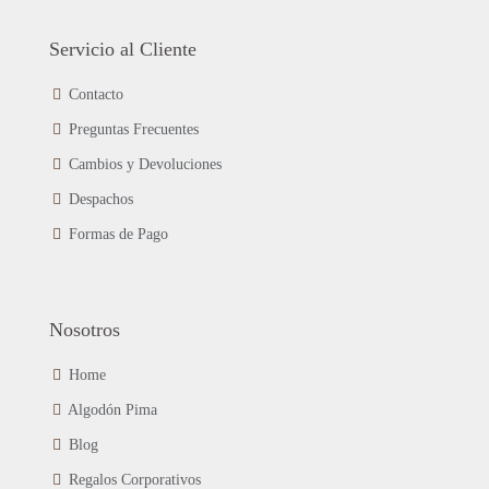
página
variantes.
de
Las
Servicio al Cliente
producto
opciones
se
Contacto
pueden
Preguntas Frecuentes
elegir
en
Cambios y Devoluciones
la
página
Despachos
de
Formas de Pago
producto
Nosotros
Home
Algodón Pima
Blog
Regalos Corporativos