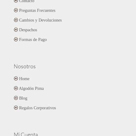
Contacto
pueden
Preguntas Frecuentes
elegir
en
Cambios y Devoluciones
la
página
Despachos
de
Formas de Pago
producto
Nosotros
Home
Algodón Pima
Blog
Regalos Corporativos
Mi Cuenta