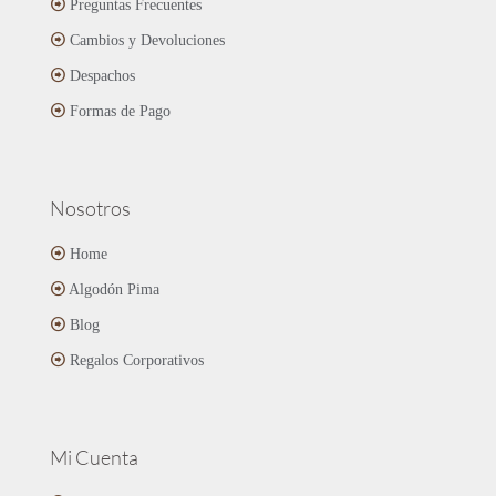
Preguntas Frecuentes
elegir
en
Cambios y Devoluciones
la
página
Despachos
de
Formas de Pago
producto
Nosotros
Home
Algodón Pima
Blog
Regalos Corporativos
Mi Cuenta