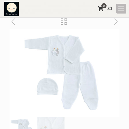
0
$
0