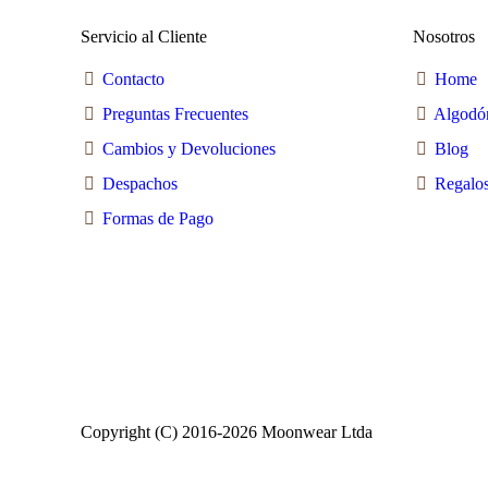
en
la
Servicio al Cliente
Nosotros
página
de
Contacto
Home
producto
Preguntas Frecuentes
Algodó
Cambios y Devoluciones
Blog
Despachos
Regalos
Formas de Pago
Copyright (C) 2016-2026 Moonwear Ltda