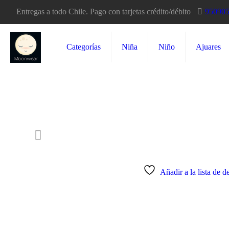
Entregas a todo Chile. Pago con tarjetas crédito/débito
95090
Categorías
Niña
Niño
Ajuares
13% OFF
Añadir a la lista de d