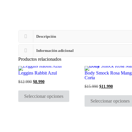
Descripción
Información adicional
Productos relacionados
Leggins Rabbit Azul
Body Smock Rosa Mang
Corta
$
12.990
El
$
8.990
El
precio
precio
$
15.990
El
$
11.990
El
Este
original
actual
precio
precio
producto
era:
es:
original
actual
Seleccionar opciones
tiene
$12.990.
$8.990.
era:
es:
Seleccionar opciones
múltiples
$15.990.
$11.990.
variantes.
Las
opciones
se
pueden
elegir