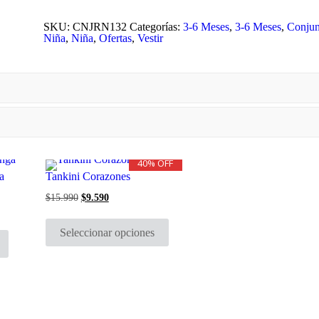
SKU:
CNJRN132
Categorías:
3-6 Meses
,
3-6 Meses
,
Conjun
Niña
,
Niña
,
Ofertas
,
Vestir
40% OFF
a
Tankini Corazones
$
15.990
El
$
9.590
El
precio
precio
Este
original
actual
Este
producto
era:
es:
Seleccionar opciones
producto
tiene
$15.990.
$9.590.
tiene
múltiples
múltiples
variantes.
variantes.
Las
Las
opciones
opciones
se
se
pueden
pueden
elegir