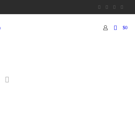
0
a
$0