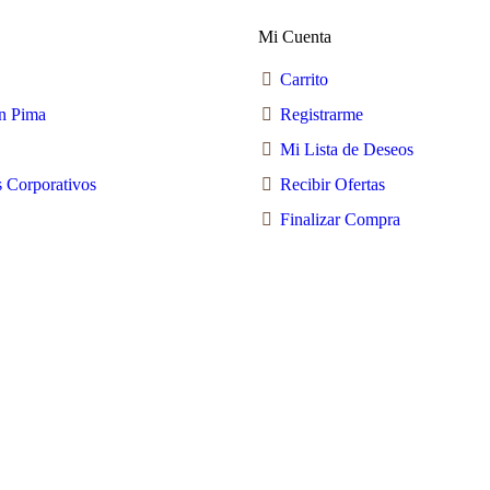
elegir
en
en
la
Mi Cuenta
la
página
página
de
Carrito
de
producto
producto
n Pima
Registrarme
Mi Lista de Deseos
 Corporativos
Recibir Ofertas
Finalizar Compra