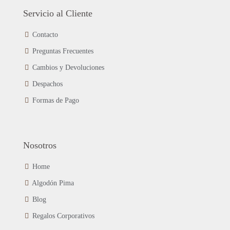
de
Las
Servicio al Cliente
producto
opciones
se
Contacto
pueden
Preguntas Frecuentes
elegir
en
Cambios y Devoluciones
la
página
Despachos
de
Formas de Pago
producto
Nosotros
Home
Algodón Pima
Blog
Regalos Corporativos