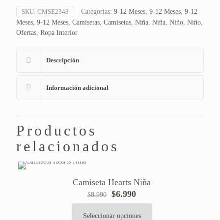
SKU:
CMSE2343
Categorías:
9-12 Meses
,
9-12 Meses
,
9-12
Meses
,
9-12 Meses
,
Camisetas
,
Camisetas
,
Niña
,
Niña
,
Niño
,
Niño
,
Ofertas
,
Ropa Interior
Descripción
Información adicional
Productos
relacionados
Camiseta Hearts Niña
El
El
$
6.990
$
8.990
precio
precio
original
actual
Seleccionar opciones