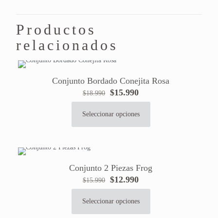
Productos
relacionados
Conjunto Bordado Conejita Rosa
El
El
$
15.990
$
18.990
precio
precio
original
actual
Seleccionar opciones
Este
era:
es:
producto
$18.990.
$15.990.
tiene
múltiples
variantes.
Conjunto 2 Piezas Frog
Las
El
El
$
12.990
$
15.990
opciones
precio
precio
se
original
actual
pueden
Seleccionar opciones
Este
era:
es:
elegir
producto