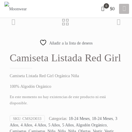
0
$0
Añadir a la lista de deseos
Camiseta Listada Red Girl
Camiseta Listada Red Girl Orgánica Niña
100% Algodón Orgánico
En este momento no hay existencias de este producto ni está
disponible.
SKU:
CMS2O033
Categorías:
18-24 Meses
,
18-24 Meses
,
3
Años
,
4 Años
,
4 Años
,
5 Años
,
5 Años
,
Algodón Orgánico
,
Camisetas
,
Camisetas
,
Niña
,
Niña
,
Niña
,
Ofertas
,
Vestir
,
Vestir