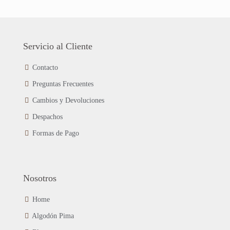
$15.990.
$12.990.
en
tiene
la
múltiples
página
variantes.
de
Las
Servicio al Cliente
producto
opciones
se
Contacto
pueden
Preguntas Frecuentes
elegir
en
Cambios y Devoluciones
la
página
Despachos
de
Formas de Pago
producto
Nosotros
Home
Algodón Pima