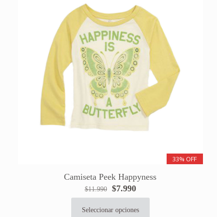
33% OFF
Camiseta Peek Happyness
El
El
$
7.990
$
11.990
precio
precio
original
actual
Seleccionar opciones
Este