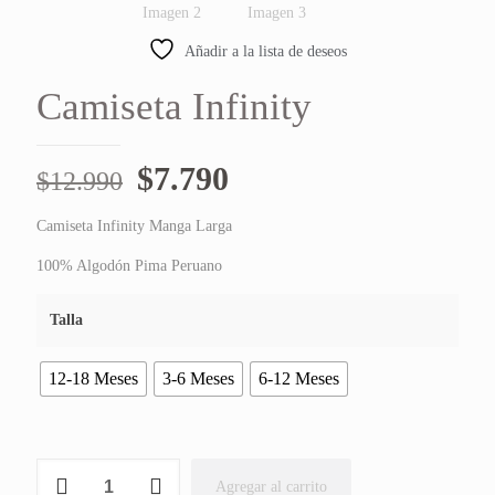
Añadir a la lista de deseos
Camiseta Infinity
El
El
$
7.790
$
12.990
precio
precio
Camiseta Infinity Manga Larga
original
actual
100% Algodón Pima Peruano
era:
es:
$12.990.
$7.790.
Talla
12-18 Meses
3-6 Meses
6-12 Meses
Camiseta
Agregar al carrito
Infinity