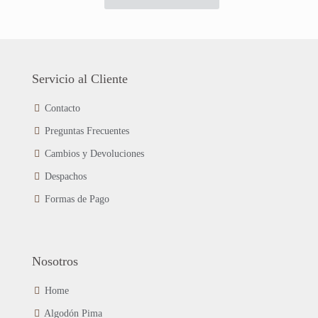
era:
es:
producto
$12.990.
$8.990.
tiene
múltiples
variantes.
Las
Servicio al Cliente
opciones
se
Contacto
pueden
Preguntas Frecuentes
elegir
en
Cambios y Devoluciones
la
página
Despachos
de
Formas de Pago
producto
Nosotros
Home
Algodón Pima