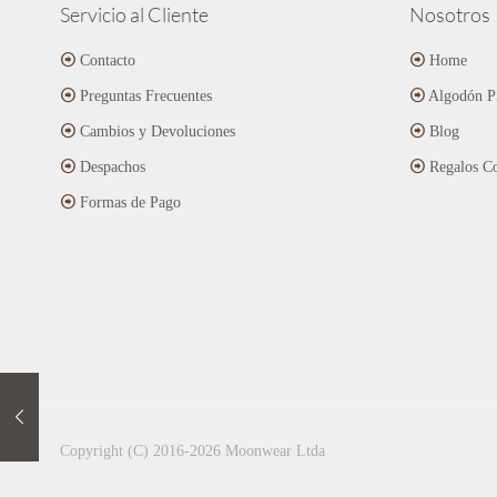
Las
Servicio al Cliente
Nosotros
opciones
se
Contacto
Home
pueden
Preguntas Frecuentes
Algodón P
elegir
en
Cambios y Devoluciones
Blog
la
página
Despachos
Regalos Co
de
Formas de Pago
producto
Copyright (C) 2016-2026 Moonwear Ltda