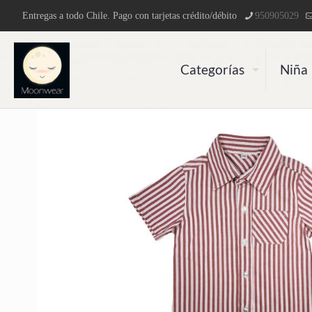
Entregas a todo Chile. Pago con tarjetas crédito/débito
950905029
Categorías
Niña