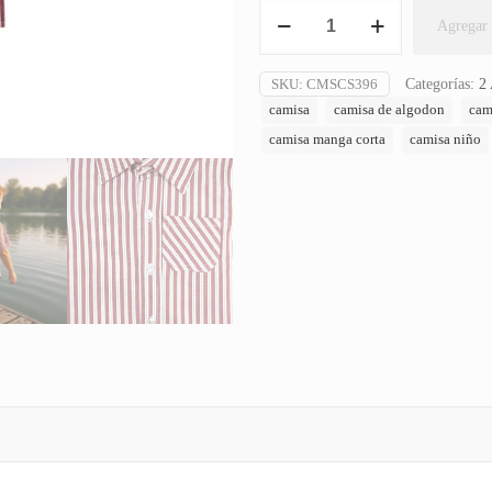
Camisa
Agregar 
Kid
Manga
Corta
SKU:
CMSCS396
Categorías:
2
cantidad
camisa
camisa de algodon
cam
camisa manga corta
camisa niño