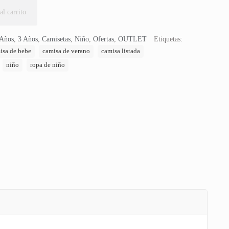
al carrito
 Años
,
3 Años
,
Camisetas
,
Niño
,
Ofertas
,
OUTLET
Etiquetas:
isa de bebe
camisa de verano
camisa listada
niño
ropa de niño