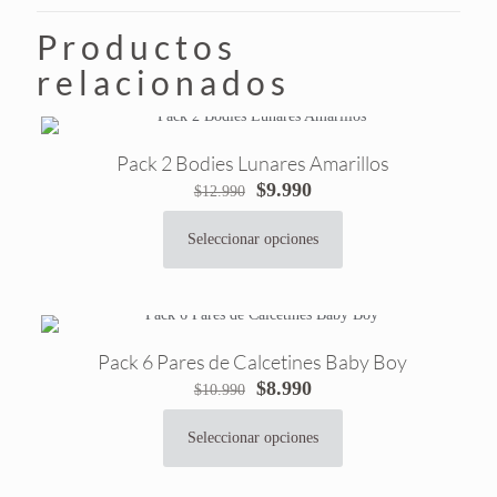
Productos
relacionados
Pack 2 Bodies Lunares Amarillos
El
El
$
9.990
$
12.990
precio
precio
original
actual
Seleccionar opciones
Este
era:
es:
producto
$12.990.
$9.990.
tiene
múltiples
variantes.
Pack 6 Pares de Calcetines Baby Boy
Las
El
El
$
8.990
$
10.990
opciones
precio
precio
se
original
actual
pueden
Seleccionar opciones
Este
era:
es:
elegir
producto
$10.990.
$8.990.
en
tiene