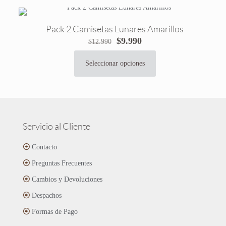
la
múltiples
página
variantes.
de
Pack 2 Camisetas Lunares Amarillos
Las
producto
El
El
$
9.990
$
12.990
opciones
precio
precio
se
original
actual
pueden
Seleccionar opciones
Este
era:
es:
elegir
producto
$12.990.
$9.990.
en
tiene
la
múltiples
página
variantes.
de
Las
Servicio al Cliente
producto
opciones
se
Contacto
pueden
Preguntas Frecuentes
elegir
en
Cambios y Devoluciones
la
página
Despachos
de
Formas de Pago
producto