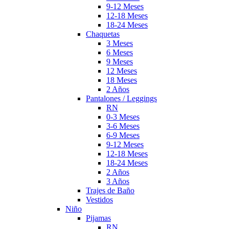
9-12 Meses
12-18 Meses
18-24 Meses
Chaquetas
3 Meses
6 Meses
9 Meses
12 Meses
18 Meses
2 Años
Pantalones / Leggings
RN
0-3 Meses
3-6 Meses
6-9 Meses
9-12 Meses
12-18 Meses
18-24 Meses
2 Años
3 Años
Trajes de Baño
Vestidos
Niño
Pijamas
RN