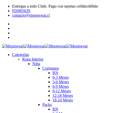
Entregas a todo Chile. Pago con tarjetas crédito/débito
950905029
contacto@moonwear.cl
Categorías
Ropa Interior
Niña
Conjuntos
RN
0-3 Meses
3-6 Meses
6-9 Meses
9-12 Meses
12-18 Meses
18-24 Meses
Packs
RN