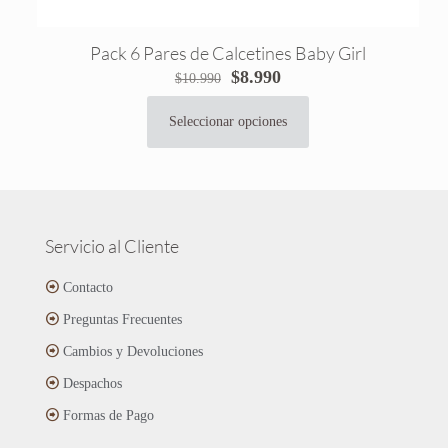
Pack 6 Pares de Calcetines Baby Girl
El
El
$
8.990
$
10.990
precio
precio
original
actual
Seleccionar opciones
Este
era:
es:
producto
$10.990.
$8.990.
tiene
múltiples
variantes.
Las
Servicio al Cliente
opciones
se
Contacto
pueden
Preguntas Frecuentes
elegir
en
Cambios y Devoluciones
la
página
Despachos
de
Formas de Pago
producto