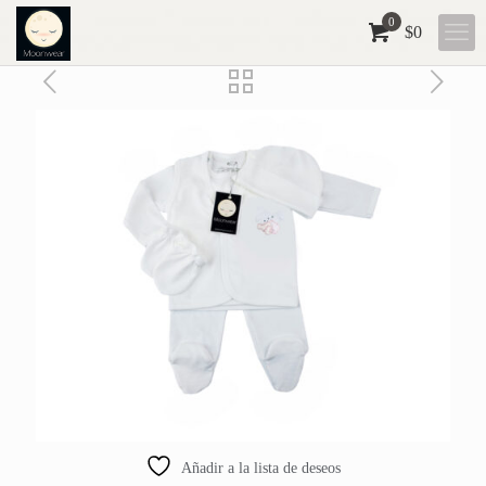
0
$
0
Añadir a la lista de deseos