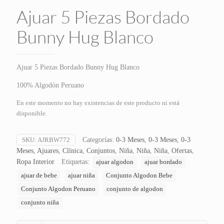
Ajuar 5 Piezas Bordado
Bunny Hug Blanco
Ajuar 5 Piezas Bordado Bunny Hug Blanco
100% Algodón Peruano
En este momento no hay existencias de este producto ni está
disponible.
SKU:
AJRBW772
Categorías:
0-3 Meses
,
0-3 Meses
,
0-3
Meses
,
Ajuares
,
Clínica
,
Conjuntos
,
Niña
,
Niña
,
Niña
,
Ofertas
,
Ropa Interior
Etiquetas:
ajuar algodon
ajuar bordado
ajuar de bebe
ajuar niña
Conjunto Algodon Bebe
Conjunto Algodon Peruano
conjunto de algodon
conjunto niña