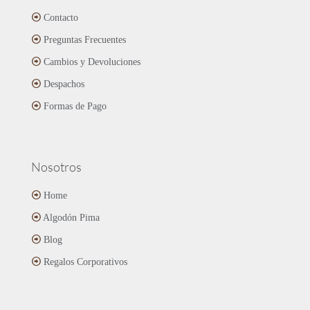
se
Contacto
pueden
Preguntas Frecuentes
elegir
en
Cambios y Devoluciones
la
página
Despachos
de
Formas de Pago
producto
Nosotros
Home
Algodón Pima
Blog
Regalos Corporativos