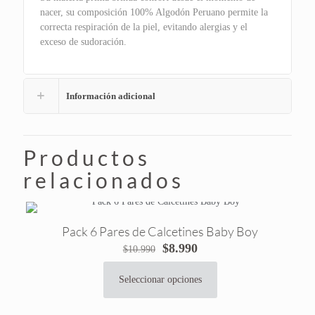
nacer, su composición 100% Algodón Peruano permite la
correcta respiración de la piel, evitando alergias y el
exceso de sudoración.
Información adicional
Productos
relacionados
Pack 6 Pares de Calcetines Baby Boy
El
El
$
8.990
$
10.990
precio
precio
original
actual
Seleccionar opciones
Este
era:
es:
producto
$10.990.
$8.990.