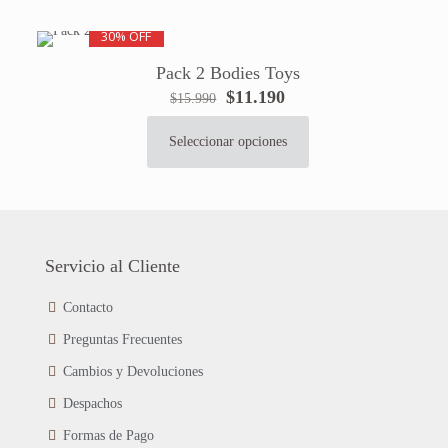
$7.990.
$6.990.
tiene
30% OFF
múltiples
variantes.
Pack 2 Bodies Toys
Las
El
El
$
11.190
$
15.990
opciones
precio
precio
se
original
actual
pueden
Seleccionar opciones
Este
era:
es:
elegir
producto
$15.990.
$11.190.
en
tiene
la
múltiples
página
variantes.
de
Las
Servicio al Cliente
producto
opciones
se
Contacto
pueden
Preguntas Frecuentes
elegir
en
Cambios y Devoluciones
la
página
Despachos
de
Formas de Pago
producto