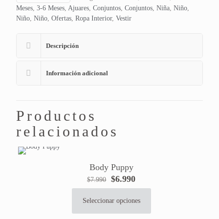
Meses
,
3-6 Meses
,
Ajuares
,
Conjuntos
,
Conjuntos
,
Niña
,
Niño
,
Niño
,
Niño
,
Ofertas
,
Ropa Interior
,
Vestir
Descripción
Información adicional
Productos
relacionados
Body Puppy
El
El
$
6.990
$
7.990
precio
precio
original
actual
Seleccionar opciones
Este
era:
es:
producto