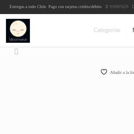
Entregas a todo Chile. Pago con tarjetas crédito/débito
950905029
Categorías
Añadir a la li
20% OFF