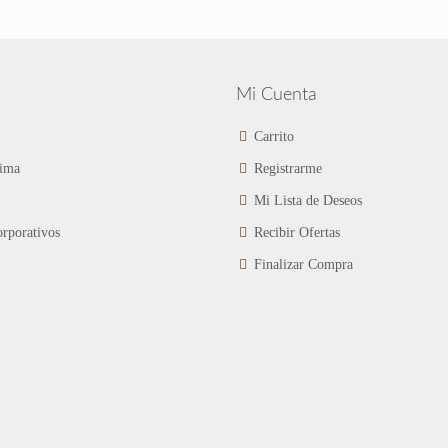
Las
variantes.
opciones
Las
se
opciones
pueden
se
elegir
pueden
Mi Cuenta
en
elegir
la
en
Carrito
página
la
ima
Registrarme
de
página
producto
de
Mi Lista de Deseos
producto
rporativos
Recibir Ofertas
Finalizar Compra