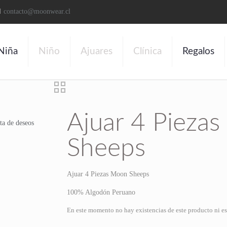
contacto@moonwear.cl
Niña
Niño
Ajuares
Clínica
Regalos
Ajuar 4 Pieza
sta de deseos
Sheeps
Ajuar 4 Piezas Moon Sheeps
100% Algodón Peruano
En este momento no hay existencias de este producto ni es