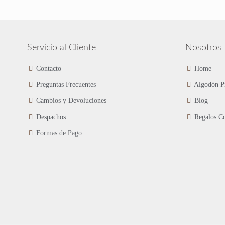
Las
opciones
se
pueden
elegir
Servicio al Cliente
Nosotros
en
la
Contacto
Home
página
Preguntas Frecuentes
Algodón P
de
producto
Cambios y Devoluciones
Blog
Despachos
Regalos Co
Formas de Pago