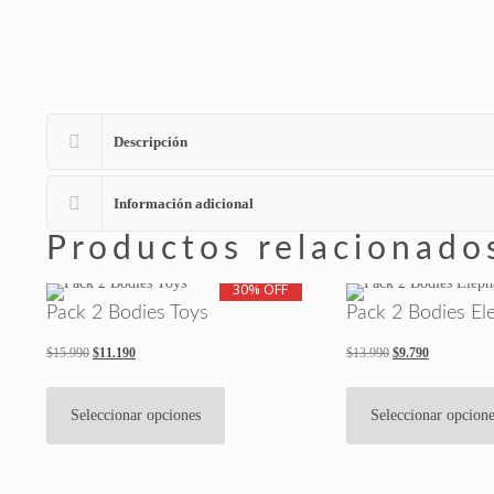
Descripción
Información adicional
Productos relacionado
30% OFF
Pack 2 Bodies Toys
Pack 2 Bodies El
$
15.990
El
$
11.190
El
$
13.990
El
$
9.790
El
precio
precio
precio
precio
Este
original
actual
original
actual
producto
Seleccionar opciones
Seleccionar opcion
era:
es:
era:
es:
tiene
$15.990.
$11.190.
$13.990.
$9.790.
múltiples
variantes.