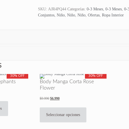
SKU:
AJR4PQ44
Categorías:
0-3 Meses
,
0-3 Meses
,
0-
Conjuntos
,
Niño
,
Niño
,
Niño
,
Ofertas
,
Ropa Interior
s
30% OFF
30% OFF
ephants
Body Manga Corta Rose
Flower
$
9.990
El
$
6.990
El
Este
precio
precio
producto
Este
es
original
actual
tiene
producto
Seleccionar opciones
era:
es:
múltiples
tiene
$9.990.
$6.990.
variantes.
múltiples