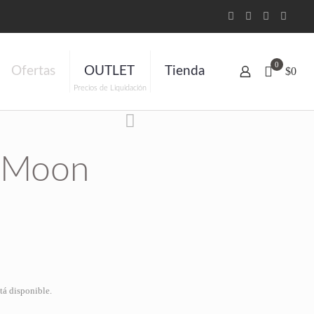
0
Ofertas
OUTLET
Tienda
$0
Precios de Liquidación
s Moon
tá disponible.