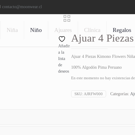
contacto@moonwear.cl
Niña
Niño
Ajuares
Clínica
Regalos
Ajuar 4 Pieza
Añadir
a la
Ajuar 4 Piezas Kimono Flowers Niña
lista
de
100% Algodón Pima Peruano
deseos
En este momento no hay existencias de 
SKU:
AJRFW000
Categorías:
Aj