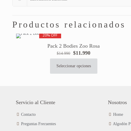
Productos relacionados
20% OFF
Pack 2 Bodies Zoo Rosa
El
El
$
11.990
$
14.990
precio
precio
original
actual
Seleccionar opciones
Este
era:
es:
producto
$14.990.
$11.990.
tiene
múltiples
variantes.
Las
Servicio al Cliente
Nosotros
opciones
se
Contacto
Home
pueden
Preguntas Frecuentes
Algodón P
elegir
en