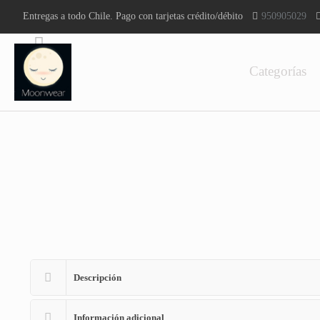
Entregas a todo Chile. Pago con tarjetas crédito/débito
950905029
Categorías
Descripción
Información adicional