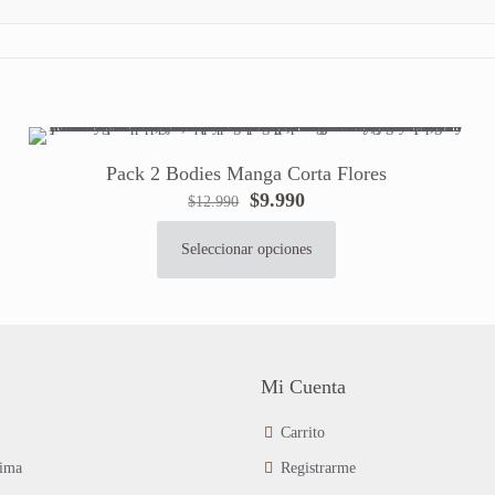
Pack 2 Bodies Manga Corta Flores
El
El
$
9.990
$
12.990
precio
precio
original
actual
Seleccionar opciones
Este
era:
es:
producto
$12.990.
$9.990.
tiene
múltiples
variantes.
Las
Mi Cuenta
opciones
se
Carrito
pueden
ima
Registrarme
elegir
en