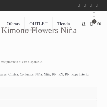
0
Ofertas
OUTLET
Tienda
$0
s Kimono Flowers Niña
Precios de Liquidación
este producto ni está disponible.
uares
,
Clínica
,
Conjuntos
,
Niña
,
Niña
,
RN
,
RN
,
RN
,
Ropa Interior