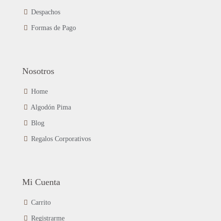
la
página
Despachos
de
Formas de Pago
producto
Nosotros
Home
Algodón Pima
Blog
Regalos Corporativos
Mi Cuenta
Carrito
Registrarme