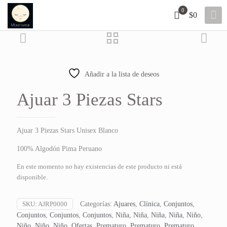
0
$0
35% OFF
Añadir a la lista de deseos
Ajuar 3 Piezas Stars
Ajuar 3 Piezas Stars Unisex Blanco
100% Algodón Pima Peruano
En este momento no hay existencias de este producto ni está
disponible.
SKU:
AJRP0000
Categorías:
Ajuares
,
Clínica
,
Conjuntos
,
Conjuntos
,
Conjuntos
,
Conjuntos
,
Niña
,
Niña
,
Niña
,
Niña
,
Niño
,
Niño
,
Niño
,
Niño
,
Ofertas
,
Prematuro
,
Prematuro
,
Prematuro
,