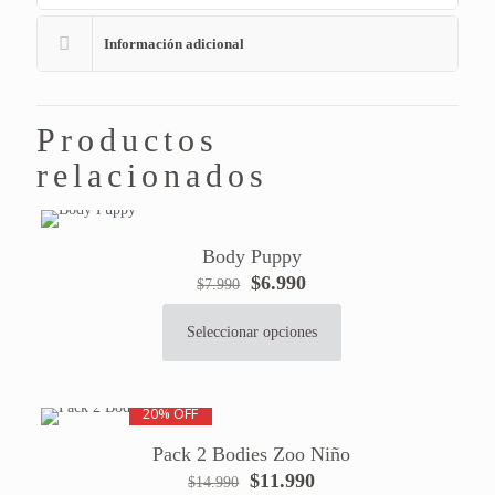
Información adicional
Productos
relacionados
Body Puppy
El
El
$
6.990
$
7.990
precio
precio
original
actual
Seleccionar opciones
Este
era:
es:
producto
$7.990.
$6.990.
tiene
20% OFF
múltiples
variantes.
Pack 2 Bodies Zoo Niño
Las
El
El
$
11.990
$
14.990
opciones