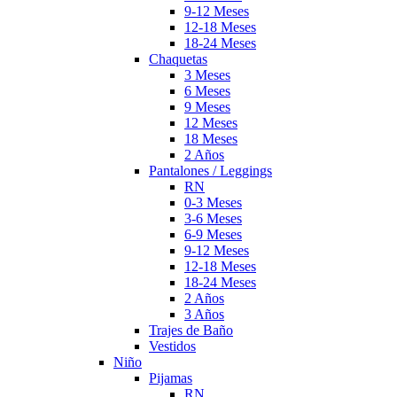
9-12 Meses
12-18 Meses
18-24 Meses
Chaquetas
3 Meses
6 Meses
9 Meses
12 Meses
18 Meses
2 Años
Pantalones / Leggings
RN
0-3 Meses
3-6 Meses
6-9 Meses
9-12 Meses
12-18 Meses
18-24 Meses
2 Años
3 Años
Trajes de Baño
Vestidos
Niño
Pijamas
RN