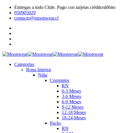
Entregas a todo Chile. Pago con tarjetas crédito/débito
950905029
contacto@moonwear.cl
Categorías
Ropa Interior
Niña
Conjuntos
RN
0-3 Meses
3-6 Meses
6-9 Meses
9-12 Meses
12-18 Meses
18-24 Meses
Packs
RN