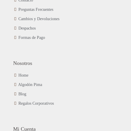
Contacto
pueden
Preguntas Frecuentes
elegir
en
Cambios y Devoluciones
la
página
Despachos
de
Formas de Pago
producto
Nosotros
Home
Algodón Pima
Blog
Regalos Corporativos
Mi Cuenta