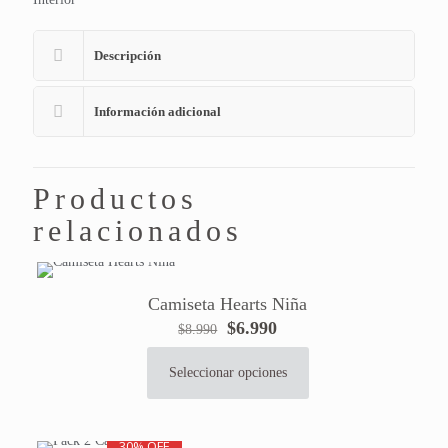
Descripción
Información adicional
Productos
relacionados
Camiseta Hearts Niña
El
El
$
6.990
$
8.990
precio
precio
original
actual
Seleccionar opciones
Este
era:
es:
producto
$8.990.
$6.990.
tiene
30% OFF
múltiples