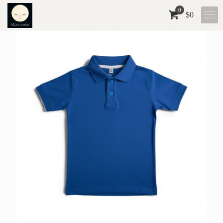
0
$
0