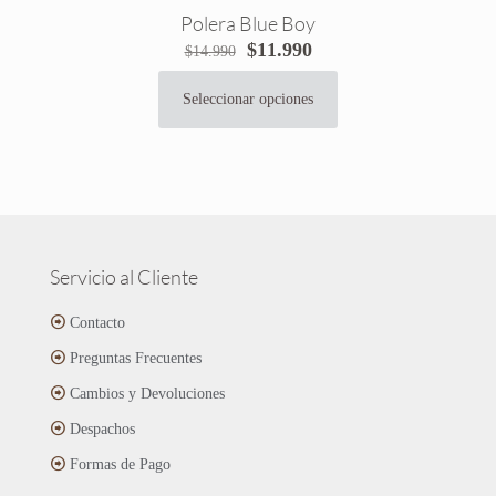
Polera Blue Boy
El
El
$
11.990
$
14.990
precio
precio
original
actual
Seleccionar opciones
Este
era:
es:
producto
$14.990.
$11.990.
tiene
múltiples
variantes.
Las
opciones
se
Servicio al Cliente
pueden
elegir
Contacto
en
Preguntas Frecuentes
la
página
Cambios y Devoluciones
de
Despachos
producto
Formas de Pago