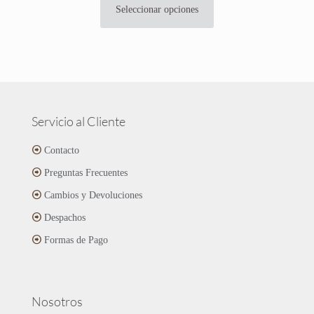
original
actual
Seleccionar opciones
Este
era:
es:
producto
$16.990.
$12.690.
tiene
múltiples
variantes.
Las
opciones
se
Servicio al Cliente
pueden
elegir
Contacto
en
Preguntas Frecuentes
la
página
Cambios y Devoluciones
de
Despachos
producto
Formas de Pago
Nosotros