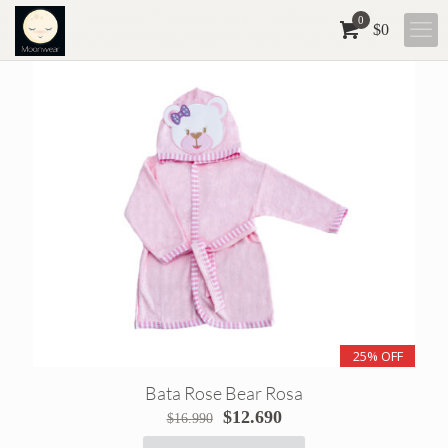
0
$0
25% OFF
Bata Rose Bear Rosa
El
El
$
12.690
$
16.990
precio
precio