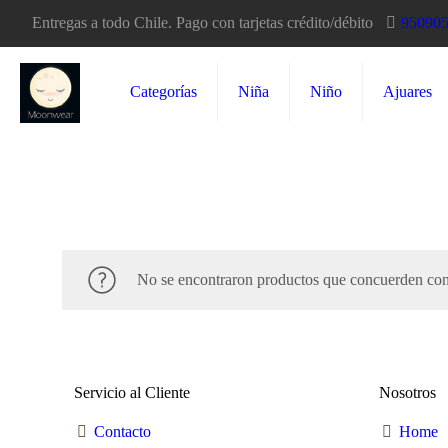
Entregas a todo Chile. Pago con tarjetas crédito/débito
95090
Categorías
Niña
Niño
Ajuares
No se encontraron productos que concuerden con 
Servicio al Cliente
Nosotros
Contacto
Home