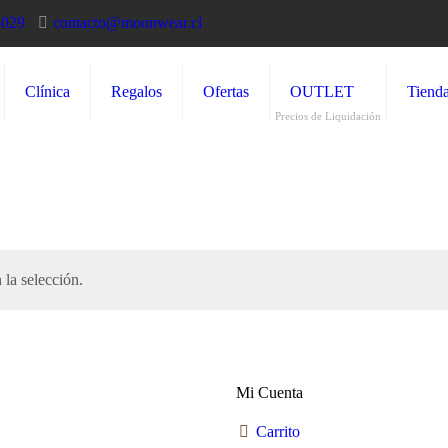
5029
contacto@moonwear.cl
Clínica
Regalos
Ofertas
OUTLET
Tiend
Precios de Liquidación
la selección.
Mi Cuenta
Carrito