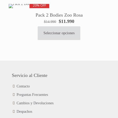
de
variantes.
20% OFF
producto
Las
Pack 2 Bodies Zoo Rosa
opciones
El
El
$
11.990
se
$
14.990
precio
precio
pueden
original
actual
elegir
Seleccionar opciones
Este
era:
es:
en
producto
$14.990.
$11.990.
la
tiene
página
múltiples
de
variantes.
producto
Las
opciones
se
Servicio al Cliente
pueden
elegir
Contacto
en
Preguntas Frecuentes
la
página
Cambios y Devoluciones
de
Despachos
producto