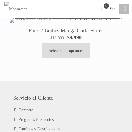
0
$0
Pack 2 Bodies Manga Corta Flores
El
El
$
9.990
$
12.990
precio
precio
original
actual
Seleccionar opciones
Este
era:
es:
producto
$12.990.
$9.990.
tiene
múltiples
variantes.
Las
opciones
se
Servicio al Cliente
pueden
elegir
Contacto
en
Preguntas Frecuentes
la
página
Cambios y Devoluciones