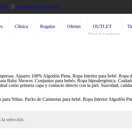
5029
contacto@moonwear.cl
es
Clínica
Regalos
Ofertas
OUTLET
Ti
Precios de Liquidación
empresas. Ajuares 100% Algodón Pima. Ropa Interior para bebé. Ropa de 
ara Baby Shower. Conjuntos para bebés. Ropa hipoalergénica. Cuidado d
al como primera capa y contacto directo con la piel. Suavidad, calida
 para Niñas. Packs de Camisetas para bebé. Ropa Interior Algodón Pima 
la selección.