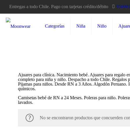
Entregas a todo Chile. Pago con tarjetas crédito/débito
95090
Categorías
Niña
Niño
Ajuar
Ajuares para clínica. Nacimiento bebé. Ajuares para regalo 
completo para niña y niño. Despacho a todo Chile. Regalos p
Pijamas para niños. Desde RN a 3 Años. Algodón Peruano. Ide
químicos.
Camisetas bebé de RN a 24 Meses. Poleras para niño. Poleras
lavados.
No se encontraron productos que concuerden con 