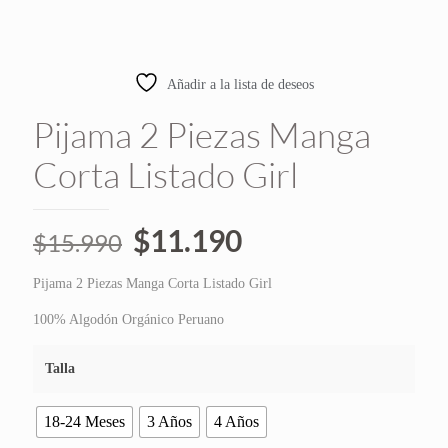
30% OFF
Añadir a la lista de deseos
Pijama 2 Piezas Manga
Corta Listado Girl
El
El
$
11.190
$
15.990
precio
precio
Pijama 2 Piezas Manga Corta Listado Girl
original
actual
era:
es:
100% Algodón Orgánico Peruano
$15.990.
$11.190.
Talla
18-24 Meses
3 Años
4 Años