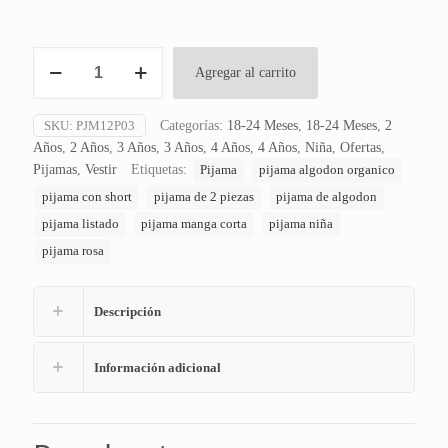
Pijama
Agregar al carrito
2
Piezas
Manga
SKU:
PJM12P03
Categorías:
18-24 Meses
,
18-24 Meses
,
2
Corta
Años
,
2 Años
,
3 Años
,
3 Años
,
4 Años
,
4 Años
,
Niña
,
Ofertas
,
Listado
Pijamas
,
Vestir
Etiquetas:
Pijama
pijama algodon organico
Girl
pijama con short
pijama de 2 piezas
pijama de algodon
cantidad
pijama listado
pijama manga corta
pijama niña
pijama rosa
Descripción
Información adicional