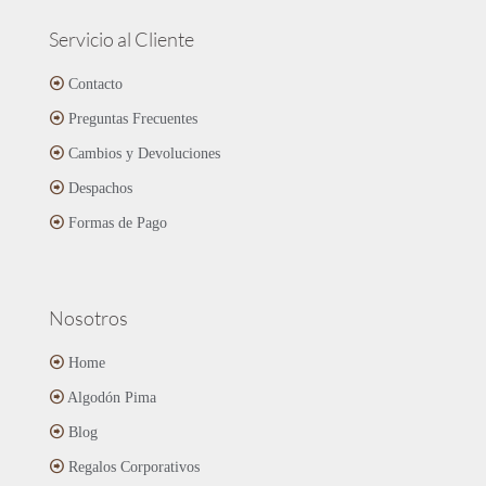
variantes.
de
Las
Servicio al Cliente
producto
opciones
se
Contacto
pueden
Preguntas Frecuentes
elegir
en
Cambios y Devoluciones
la
página
Despachos
de
Formas de Pago
producto
Nosotros
Home
Algodón Pima
Blog
Regalos Corporativos